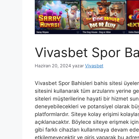
Vivasbet Spor Ba
Haziran 20, 2024
yazar
Vivasbet
Vivasbet Spor Bahisleri bahis sitesi üyeler
sitesini kullanarak tüm arzularını yerine ge
siteleri müşterilerine hayati bir hizmet su
deneyebilecekleri ve potansiyel olarak bü
platformlardır. Siteye kolay erişimi kolayl
açıklanacaktır. Böylece siteye erişmek için
gibi farklı cihazları kullanmaya devam edeb
etkilemeyecektir ve giriş yaparak bu adres