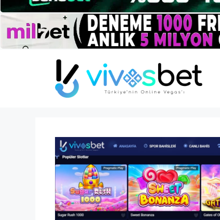
İçeriğe
atla