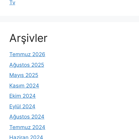
Tv
Arşivler
Temmuz 2026
Ağustos 2025
Mayıs 2025
Kasım 2024
Ekim 2024
Eylül 2024
Ağustos 2024
Temmuz 2024
Haziran 2024