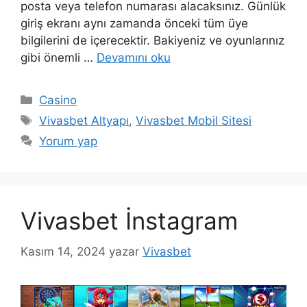
posta veya telefon numarası alacaksınız. Günlük
giriş ekranı aynı zamanda önceki tüm üye
bilgilerini de içerecektir. Bakiyeniz ve oyunlarınız
gibi önemli …
Devamını oku
Kategoriler
Casino
Etiketler
Vivasbet Altyapı
,
Vivasbet Mobil Sitesi
Yorum yap
Vivasbet İnstagram
Kasım 14, 2024
yazar
Vivasbet