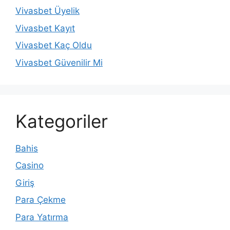
Vivasbet Üyelik
Vivasbet Kayıt
Vivasbet Kaç Oldu
Vivasbet Güvenilir Mi
Kategoriler
Bahis
Casino
Giriş
Para Çekme
Para Yatırma