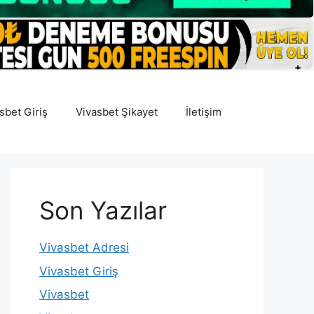
sbet Giriş
Vivasbet Şikayet
İletişim
Son Yazılar
Vivasbet Adresi
Vivasbet Giriş
Vivasbet